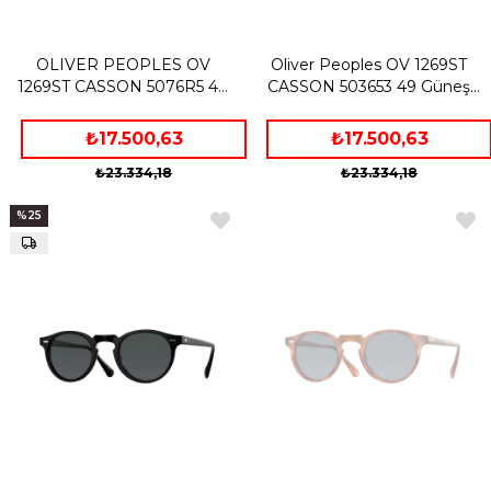
OLIVER PEOPLES OV
Oliver Peoples OV 1269ST
1269ST CASSON 5076R5 49
CASSON 503653 49 Güneş
Güneş Gözlüğü
Gözlüğü
₺17.500,63
₺17.500,63
₺23.334,18
₺23.334,18
%25