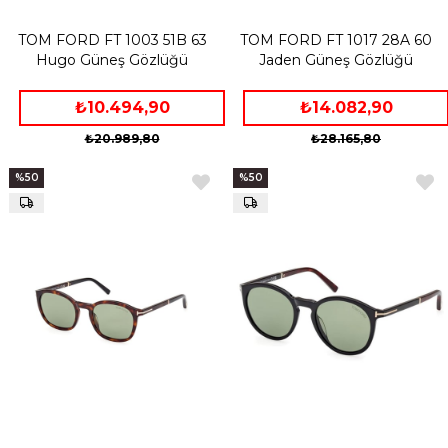
TOM FORD FT 1003 51B 63
TOM FORD FT 1017 28A 60
Hugo Güneş Gözlüğü
Jaden Güneş Gözlüğü
₺10.494,90
₺14.082,90
₺20.989,80
₺28.165,80
%50
%50