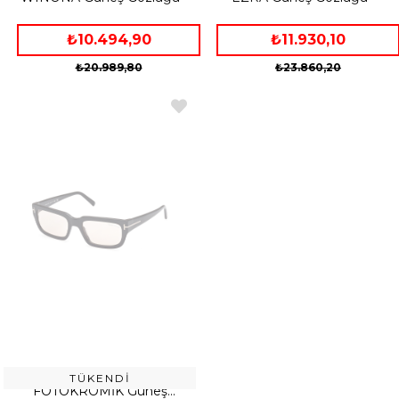
₺10.494,90
₺11.930,10
₺20.989,80
₺23.860,20
TOM FORD FT 1075 01E 54
TÜKENDI
FOTOKROMİK Güneş