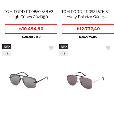
TOM FORD FT 0850 55B 62
TOM FORD FT 0931 52H 52
Leigh Güneş Gözlüğü
Avery Polarize Güneş
Gözlüğü
₺10.494,90
₺12.737,40
₺20.989,80
₺25.474,80
%50
%50