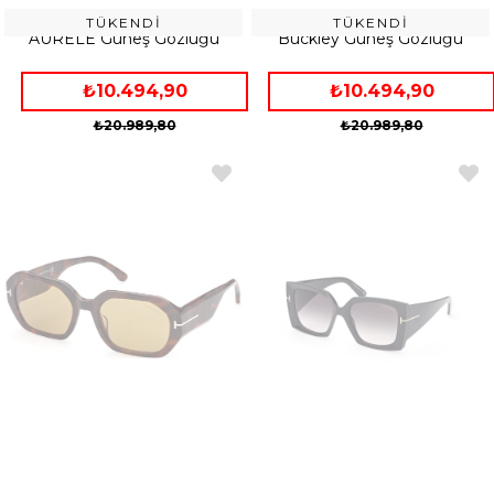
TOM FORD FT 0904 01A 50
TOM FORD FT 0906 53N 56
TÜKENDI
TÜKENDI
AURELE Güneş Gözlüğü
Buckley Güneş Gözlüğü
₺10.494,90
₺10.494,90
₺20.989,80
₺20.989,80