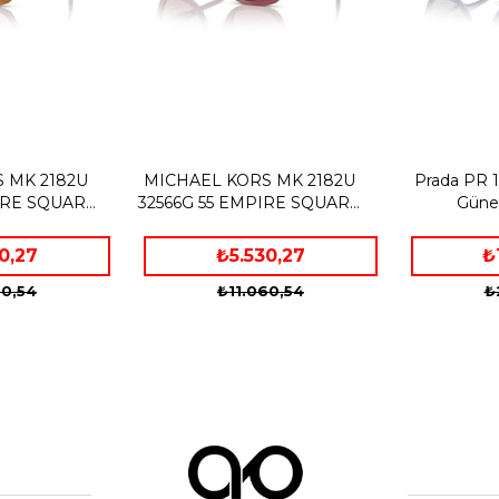
 MK 2182U
MICHAEL KORS MK 2182U
Prada PR 
IRE SQUARE
32566G 55 EMPIRE SQUARE
Güne
 ÇERÇEVE
DUSTY ROSE ÇEKİK
ZLÜĞÜ
ÇERÇEVE GÜNEŞ GÖZLÜĞÜ
0,27
₺5.530,27
₺
60,54
₺11.060,54
₺