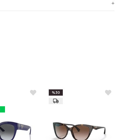
il
kik
dın
%30
ü