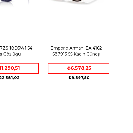
17ZS 18D5W1 54
Emporio Armani EA 4162
ş Gözlüğü
587913 55 Kadın Güneş
Gözlüğü
11.290,51
₺6.578,25
22.581,02
₺9.397,50