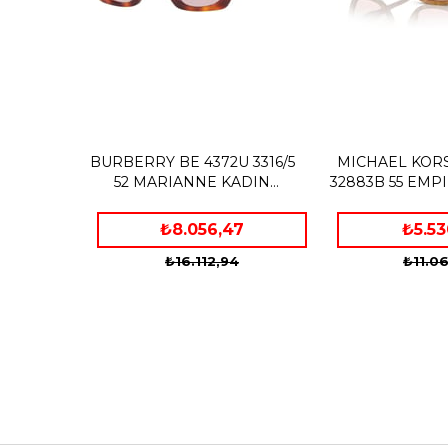
BURBERRY BE 4372U 3316/5
MICHAEL KORS
52 MARIANNE KADIN
32883B 55 EMP
KAHVE ÇEKİK ÇERÇEVE
KADIN ÇEKİK
GÜNEŞ GÖZLÜĞÜ
GÜNEŞ GÖ
₺8.056,47
₺5.53
₺16.112,94
₺11.0