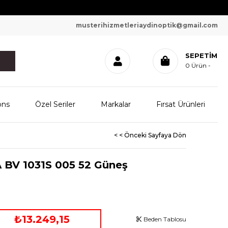
musterihizmetleriaydinoptik@gmail.com
SEPETIM
0
Ürün
ons
Özel Seriler
Markalar
Fırsat Ürünleri
< < Önceki Sayfaya Dön
BV 1031S 005 52 Güneş
₺13.249,15
Beden Tablosu