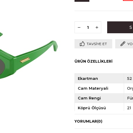
TAVSIYE ET
YO
ÜRÜN ÖZELLIKLERI
Ekartman
52
Cam Materyali
Or
Cam Rengi
Fü
Köprü Ölçüsü
21
Sap Ölçüsü
14
YORUMLAR
(0)
Çerçeve Materyeli
En