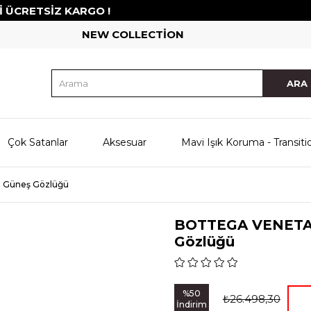
RETSİZ KARGO !
NEW COLLECTİON
Çok Satanlar
Aksesuar
Mavi Işık Koruma - Transiti
 Güneş Gözlüğü
BOTTEGA VENETA 
Gözlüğü
%
50
₺26.498,30
İndirim