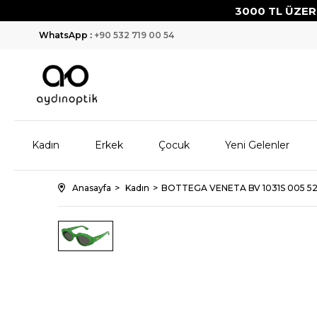
3000 TL ÜZERİ ÜC
WhatsApp :
+90 532 719 00 54
Kadın
Erkek
Çocuk
Yeni Gelenler
Anasayfa
Kadın
BOTTEGA VENETA BV 1031S 005 52